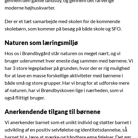
gennem den gamle landsby, og gennem det farverige
moderne højhuskvarter.
Der er et tæt samarbejde med skolen for de kommende
skolebørn, som kommer på besøg på både skole og SFO.
Naturen som læringsmiljø
Hos os i Brøndbygård står naturen os meget nært, og vi
bruger uderummet hver eneste dag sammen med børnene. Vi
har 3 store legepladser på grunden, hvor der er rig mulighed
for at lave en masse forskellige aktiviteter med børnene i
både små og store grupper. Har vi brug for at udforske mere
af naturen, har vi Brøndbyskoven lige i nærheden, som vi
også flittigt bruger.
Anerkendende tilgang til børnene
Vi anerkender barnet som et unikt individ og støtter barnet i
udvikling af en positiv selvfølelse og identitetsdannelse, så̊
barnet bl.a. lære at mærke og håndtere egne følelser. Det gør