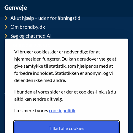
Genveje
Akut hjælp – uden for åbningstid
Om brondby.dk
Søg og chat med AI
For medarbejdere
Vi bruger cookies, der er nødvendige for at
EAN-numre
hjemmesiden fungerer. Du kan derudover vælge at
Cookies
give samtykke til statistik, som hjælper os med at
Privatlivspolitik (GDPR)
forbedre indholdet. Statistikken er anonym, og vi
deler den ikke med andre.
I bunden af vores sider er der et cookies-link, så du
Sociale medier
altid kan ændre dit valg.
Følg os på Facebook
Læs mere i vores
cookiepolitik
Følg os på Instagram
Tillad alle cookies