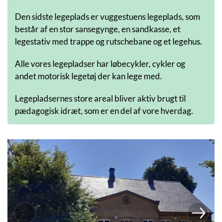
Den sidste legeplads er vuggestuens legeplads, som
består af en stor sansegynge, en sandkasse, et
legestativ med trappe og rutschebane og et legehus.
Alle vores legepladser har løbecykler, cykler og
andet motorisk legetøj der kan lege med.
Legepladsernes store areal bliver aktiv brugt til
pædagogisk idræt, som er en del af vore hverdag.