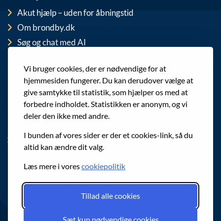
Akut hjælp – uden for åbningstid
Om brondby.dk
Søg og chat med AI
For medarbejdere
Vi bruger cookies, der er nødvendige for at
EAN-numre
hjemmesiden fungerer. Du kan derudover vælge at
Cookies
give samtykke til statistik, som hjælper os med at
Privatlivspolitik (GDPR)
forbedre indholdet. Statistikken er anonym, og vi
deler den ikke med andre.
I bunden af vores sider er der et cookies-link, så du
Sociale medier
altid kan ændre dit valg.
Følg os på Facebook
Læs mere i vores
cookiepolitik
Følg os på Instagram
Tillad alle cookies
Følg os på LinkedIn
Sæt kun nødvendige cookies