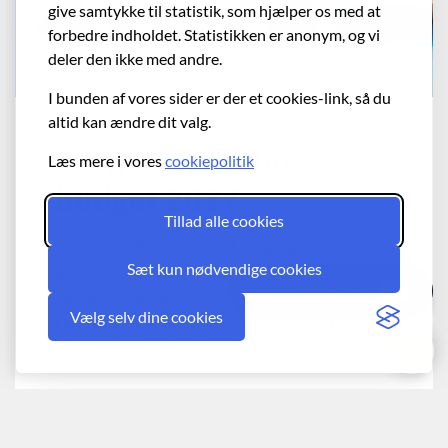
give samtykke til statistik, som hjælper os med at
forbedre indholdet. Statistikken er anonym, og vi
deler den ikke med andre.
I bunden af vores sider er der et cookies-link, så du
altid kan ændre dit valg.
Borgermøde om
Læs mere i vores
cookiepolitik
budget 2027
Tillad alle cookies
Kommunalbestyrelsen skal i gang med
Sæt kun nødvendige cookies
budgetforhandlingerne for 2027, og inviterer
Spørg chatbotten
dig til at dele dine idéer, holdninger og forslag.
Vælg selv dine cookies
Det foregår mandag den 17. august kl. 17.00-
19.00 i Møllesalen, Brøndby Møllevej 25.
Kom til borgermøde om budget 2027