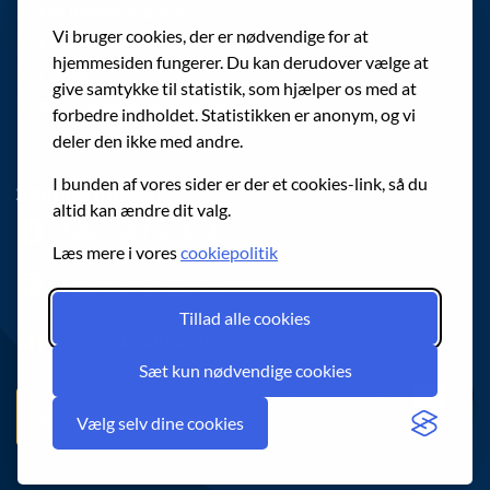
For medarbejdere
Vi bruger cookies, der er nødvendige for at
EAN-numre
hjemmesiden fungerer. Du kan derudover vælge at
Cookies
give samtykke til statistik, som hjælper os med at
Privatlivspolitik (GDPR)
forbedre indholdet. Statistikken er anonym, og vi
deler den ikke med andre.
I bunden af vores sider er der et cookies-link, så du
Sociale medier
altid kan ændre dit valg.
Følg os på Facebook
Læs mere i vores
cookiepolitik
Følg os på Instagram
Tillad alle cookies
Følg os på LinkedIn
Sæt kun nødvendige cookies
Spørg chatbotten
Nyhedsbrev fra Brøndby Kommune
Vælg selv dine cookies