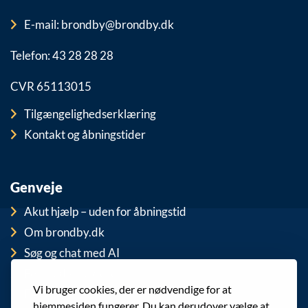
E-mail: brondby@brondby.dk
Telefon: 43 28 28 28
CVR 65113015
Tilgængelighedserklæring
Kontakt og åbningstider
Genveje
Akut hjælp – uden for åbningstid
Om brondby.dk
Søg og chat med AI
For medarbejdere
Vi bruger cookies, der er nødvendige for at
EAN-numre
hjemmesiden fungerer. Du kan derudover vælge at