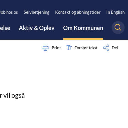
Job hos os
Selvbetjening
Kontakt og åbningstider
In English
gelse
Aktiv & Oplev
Om Kommunen
Print
Forstør tekst
Del
 vil også