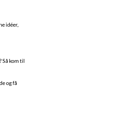
ne idéer,
? Så kom til
e og få