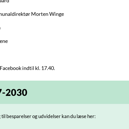
aard
munaldirektør Morten Winge
n
dene
 Facebook indtil kl. 17.40.
7-2030
l besparelser og udvidelser kan du læse her: