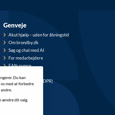
Genveje
Akut hjælp – uden for åbningstid
Om brondby.dk
Søg og chat med AI
For medarbejdere
EAN-numre
Cookies
ungerer. Du kan
Privatlivspolitik (GDPR)
r os med at forbedre
 andre.
n ændre dit valg.