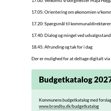
17.00: Velkomst v/borgmester Maja Højg
17.05: Orientering om økonomien v/kom
17.20: Spørgsmål til kommunaldirektøre
17.40: Dialog og mingel ved udvalgsstan
18.45: Afrunding og tak for i dag
Der er mulighed for at deltage digitalt via
Budgetkatalog 202
Kommunens budgetkatalog med forslag ti
www.brondby.dk/budgetkatalog