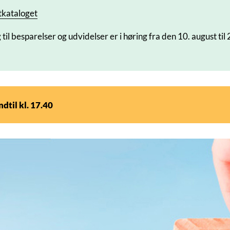
tkataloget
besparelser og udvidelser er i høring fra den 10. august til 
dtil kl. 17.40