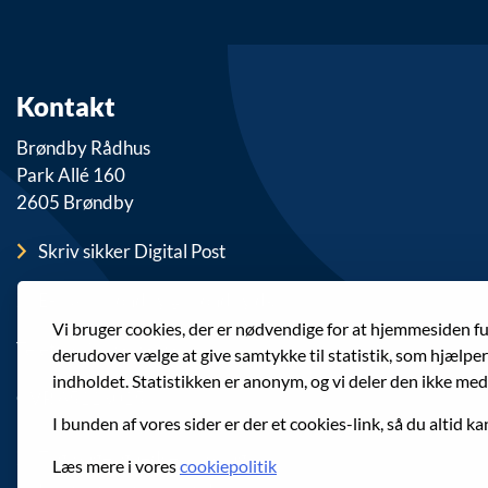
Kontakt
Brøndby Rådhus
Park Allé 160
2605 Brøndby
Skriv sikker Digital Post
E-mail: brondby@brondby.dk
Vi bruger cookies, der er nødvendige for at hjemmesiden f
Telefon: 43 28 28 28
derudover vælge at give samtykke til statistik, som hjælpe
indholdet. Statistikken er anonym, og vi deler den ikke med
CVR 65113015
I bunden af vores sider er der et cookies-link, så du altid ka
Tilgængelighedserklæring
Læs mere i vores
cookiepolitik