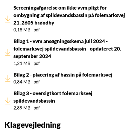
Screeningafgørelse om ikke vvm pligt for
ombygning af spildevandsbassin på folemarksvej
21, 2605 brøndby
0,18 MB
pdf
Bilag 1 - vvm ansøgningsskema juli 2024 -
folemarksvej spildevandsbassin - opdateret 20.
september 2024
1,21 MB
pdf
Bilag 2 - placering af bassin på folemarksvej
0,84 MB
pdf
Bilag 3 - oversigtkort folemarksvej
spildevandsbassin
2,89 MB
pdf
Klagevejledning