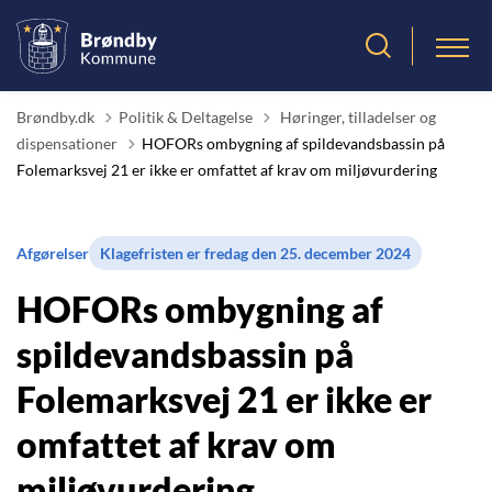
Tilbage til
Brøndby.dk
Politik & Deltagelse
Høringer, tilladelser og
dispensationer
HOFORs ombygning af spildevandsbassin på
Folemarksvej 21 er ikke er omfattet af krav om miljøvurdering
Afgørelser
Klagefristen er fredag den 25. december 2024
HOFORs ombygning af
spildevandsbassin på
Folemarksvej 21 er ikke er
omfattet af krav om
miljøvurdering