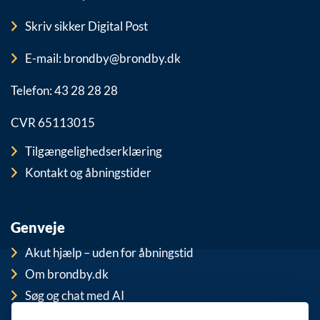
Skriv sikker Digital Post
E-mail: brondby@brondby.dk
Telefon: 43 28 28 28
CVR 65113015
Tilgængelighedserklæring
Kontakt og åbningstider
Genveje
Akut hjælp – uden for åbningstid
Om brondby.dk
Søg og chat med AI
For medarbejdere