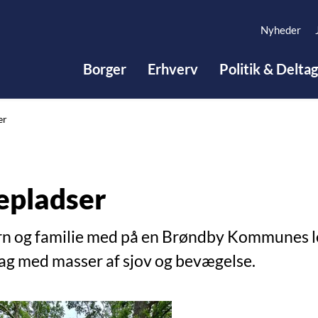
Nyheder
Borger
Erhverv
Politik & Delta
er
epladser
rn og familie med på en Brøndby Kommunes leg
dag med masser af sjov og bevægelse.