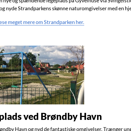
n nye og spændende legeplads på Gyvelhuse via Svingelstie
g nyde Strandparkens skønne naturomgivelser med en 
æse meget mere om Strandparken her.
plads ved Brøndby Havn
øndby Havn og nyd de fantastiske omgivelser. Trænger unge