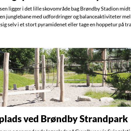
sen ligger i det lille skovområde bag Brøndby Stadion mid
 en junglebane med udfordringer og balanceaktiviteter me
sig selv i et stort pyramidenet eller tage en hoppetur på t
plads ved Brøndby Strandpark