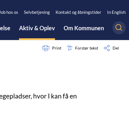
Job hos os
Selvbetjening
Kontakt og åbningstider
In English
gelse
Aktiv & Oplev
Om Kommunen
Print
Forstør tekst
Del
epladser, hvor I kan få en