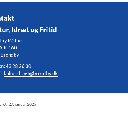
takt
tur, Idræt og Fritid
dby Rådhus
Allé 160
 Brøndby
on:
43 28 26 30
l:
kulturidraet@brondby.dk
eret: 27. januar 2025