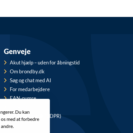
Genveje
Akut hjælp – uden for åbningstid
Om brondby.dk
Søg og chat med AI
For medarbejdere
EAN-numre
Cookies
ungerer. Du kan
Privatlivspolitik (GDPR)
r os med at forbedre
 andre.