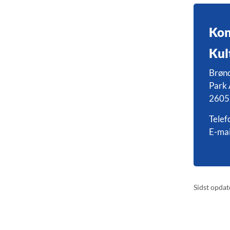
Kon
Kul
Brøn
Park 
2605
Telef
E-mai
Sidst opdat