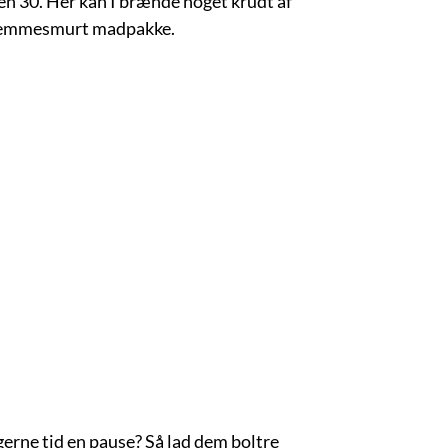
n 30. Her kan I brænde noget krudt af
hjemmesmurt madpakke.
rne tid en pause? Så lad dem boltre