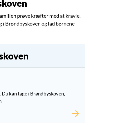
yskoven
amilien prøve kræfter med at kravle,
dag i Brøndbyskoven og lad børnene
yskoven
 Du kan tage i Brøndbyskoven,
n.