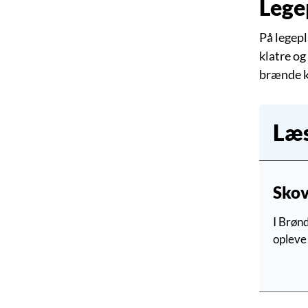
Lege
På legepl
klatre og
brænde k
Læs
Skov
I Brøn
opleve 