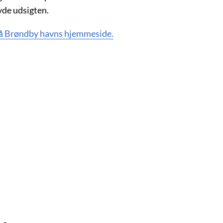
yde udsigten.
på Brøndby havns hjemmeside.