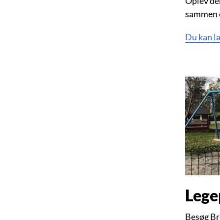
Oplev de
sammen o
Du kan l
Lege
Besøg Br