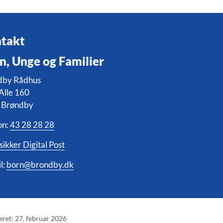
takt
n, Unge og Familier
dby Rådhus
Alle 160
 Brøndby
on:
43 28 28 28
sikker Digital Post
l:
born@brondby.dk
eret: 27. februar 2026