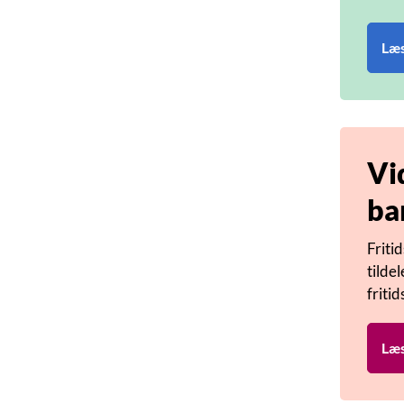
Læs
Vi
ba
Friti
tilde
friti
Læs