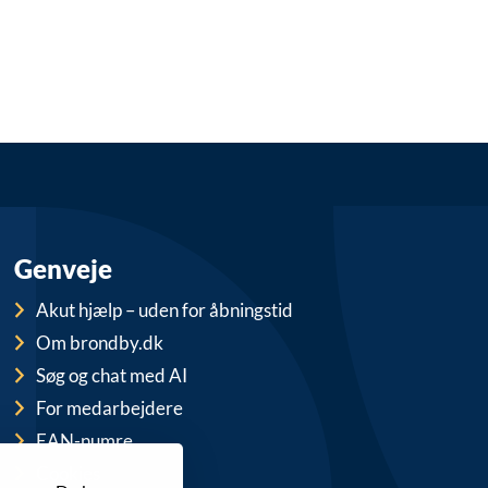
Genveje
Akut hjælp – uden for åbningstid
Om brondby.dk
Søg og chat med AI
For medarbejdere
EAN-numre
Cookies