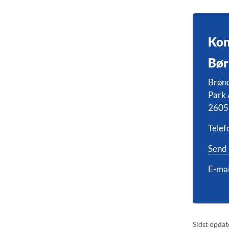
Kon
Bør
Brøn
Park 
2605
Telef
Send 
E-mai
Sidst opdat