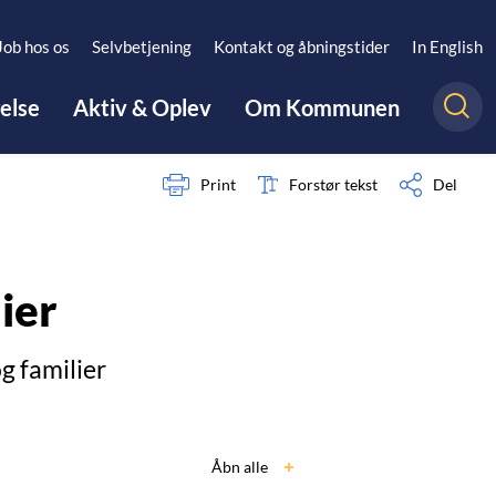
Job hos os
Selvbetjening
Kontakt og åbningstider
In English
gelse
Aktiv & Oplev
Om Kommunen
Print
Forstør tekst
Del
lier
g familier
Åbn alle