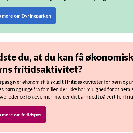
 mere om Dyringparken
dste du, at du kan få økonomisk s
rns fritidsaktivitet?
dspas giver økonomisk tilskud til fritidsaktiviteter for børn og u
les børn og unge fra familier, der ikke har mulighed for at betale
dsvejleder og følgevenner hjælper dit barn godt på vej til en frit
 mere om fritidspas