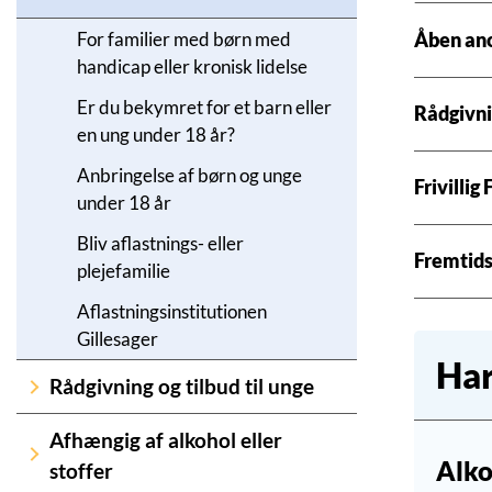
For familier med børn med
Åben ano
handicap eller kronisk lidelse
Er du bekymret for et barn eller
Rådgivni
en ung under 18 år?
Anbringelse af børn og unge
Frivillig
under 18 år
Bliv aflastnings- eller
Fremtids
plejefamilie
Aflastningsinstitutionen
Gillesager
Har
Rådgivning og tilbud til unge
Afhængig af alkohol eller
Alko
stoffer