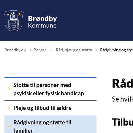
Tilbage til
Brøndby.dk
Borger
Råd, hjælp og støtte
Rådgivning og støt
Rådg
Støtte til personer med
psykisk eller fysisk handicap
Se hvil
Pleje og tilbud til ældre
Tilbu
Rådgivning og støtte til
familier