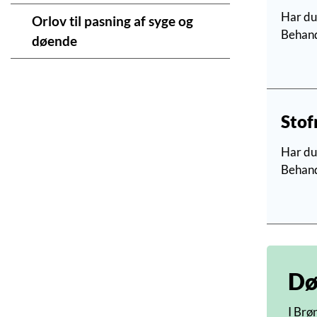
Har du 
Orlov til pasning af syge og
Behand
døende
Stof
Har du 
Behand
Dø
I Brø