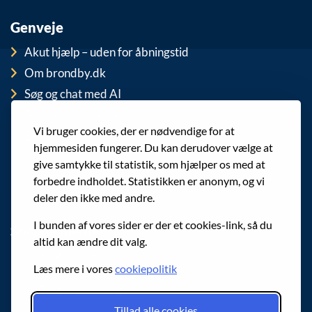
Genveje
Akut hjælp – uden for åbningstid
Om brondby.dk
Søg og chat med AI
For medarbejdere
Vi bruger cookies, der er nødvendige for at
EAN-numre
hjemmesiden fungerer. Du kan derudover vælge at
Cookies
give samtykke til statistik, som hjælper os med at
Privatlivspolitik (GDPR)
forbedre indholdet. Statistikken er anonym, og vi
deler den ikke med andre.
I bunden af vores sider er der et cookies-link, så du
Sociale medier
altid kan ændre dit valg.
Følg os på Facebook
Læs mere i vores
cookiepolitik
Følg os på Instagram
Tillad alle cookies