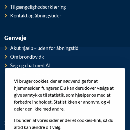
Tilgængelighedserklæring
Kontakt og åbningstider
Genveje
Akut hjælp – uden for åbningstid
Om brondby.dk
Søg og chat med AI
For medarbejdere
Vi bruger cookies, der er nødvendige for at
EAN-numre
hjemmesiden fungerer. Du kan derudover vælge at
Cookies
give samtykke til statistik, som hjælper os med at
Privatlivspolitik (GDPR)
forbedre indholdet. Statistikken er anonym, og vi
deler den ikke med andre.
I bunden af vores sider er der et cookies-link, så du
Sociale medier
altid kan ændre dit valg.