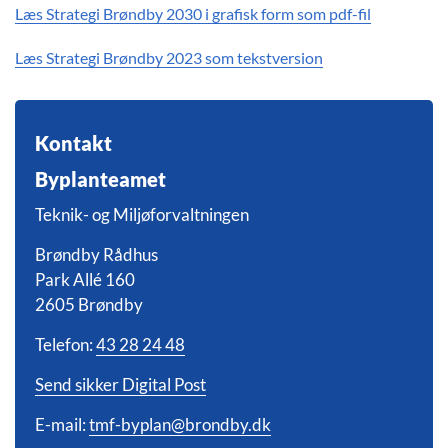
Læs Strategi Brøndby 2030 i grafisk form som pdf-fil
Læs Strategi Brøndby 2023 som tekstversion
Kontakt
Byplanteamet
Teknik- og Miljøforvaltningen
Brøndby Rådhus
Park Allé 160
2605 Brøndby
Telefon:
43 28 24 48
Send sikker Digital Post
E-mail:
tmf-byplan@brondby.dk