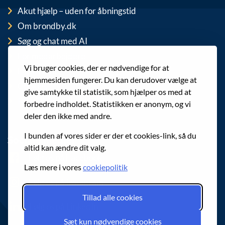
Akut hjælp – uden for åbningstid
Om brondby.dk
Søg og chat med AI
For medarbejdere
Vi bruger cookies, der er nødvendige for at
EAN-numre
hjemmesiden fungerer. Du kan derudover vælge at
Cookies
give samtykke til statistik, som hjælper os med at
Privatlivspolitik (GDPR)
forbedre indholdet. Statistikken er anonym, og vi
deler den ikke med andre.
I bunden af vores sider er der et cookies-link, så du
Sociale medier
altid kan ændre dit valg.
Følg os på Facebook
Læs mere i vores
cookiepolitik
Følg os på Instagram
Tillad alle cookies
Følg os på LinkedIn
Sæt kun nødvendige cookies