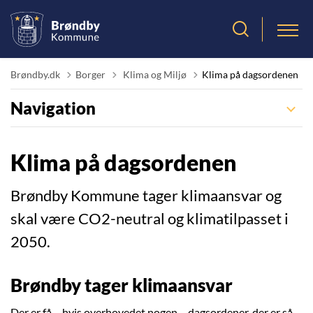
Tilbage til
Brøndby.dk
Borger
Klima og Miljø
Klima på dagsordenen
Navigation
Klima på dagsordenen
Brøndby Kommune tager klimaansvar og
skal være CO2-neutral og klimatilpasset i
2050.
Brøndby tager klimaansvar
Der er få – hvis overhovedet nogen – dagsordener, der er så