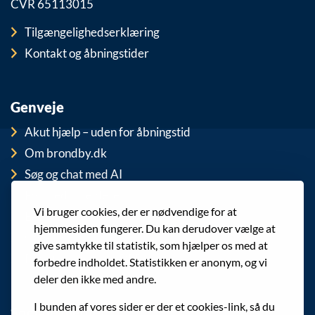
CVR 65113015
Tilgængelighedserklæring
Kontakt og åbningstider
Genveje
Akut hjælp – uden for åbningstid
Om brondby.dk
Søg og chat med AI
For medarbejdere
Vi bruger cookies, der er nødvendige for at
EAN-numre
hjemmesiden fungerer. Du kan derudover vælge at
Cookies
give samtykke til statistik, som hjælper os med at
Privatlivspolitik (GDPR)
forbedre indholdet. Statistikken er anonym, og vi
deler den ikke med andre.
I bunden af vores sider er der et cookies-link, så du
Sociale medier