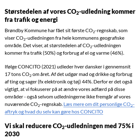
Størstedelen af vores CO
-udledning kommer
2
fra trafik og energi
Brøndby Kommune har fået sit første CO
-regnskab, som
2
viser CO
-udledningen fra hele kommunens geografiske
2
område. Det viser, at størstedelen af CO
-udledningen
2
kommer fra trafik (50%) og forbrug af el og varme (46%).
Ifølge CONCITO (2021) udleder hver dansker i gennemsnit
17 tons CO
om året. Af det udgør mad og drikke og forbrug
2
af ting og sager (fx elektronik og tøj) 44%. Derfor er det også
vigtigt, at vi fokuserer på at ændre vores adfærd på disse
områder - også selvom udledningerne ikke fremgår af vores
nuværende CO
-regnskab.
Læs mere om dit personlige CO
-
2
2
aftryk og hvad du selv kan gøre hos CONCITO
Vi skal reducere CO
-udledningen med 75% i
2
2030