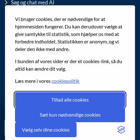
Søg og chat med AI
For medarbejdere
Vi bruger cookies, der er nødvendige for at
EAN-numre
hjemmesiden fungerer. Du kan derudover vælge at
Cookies
give samtykke til statistik, som hjælper os med at
Privatlivspolitik (GDPR)
forbedre indholdet. Statistikken er anonym, og vi
deler den ikke med andre.
I bunden af vores sider er der et cookies-link, så du
Sociale medier
altid kan ændre dit valg.
Følg os på Facebook
Læs mere i vores
cookiepolitik
Følg os på Instagram
Tillad alle cookies
Følg os på LinkedIn
Sæt kun nødvendige cookies
Spørg chatbotten
Nyhedsbrev fra Brøndby Kommune
Vælg selv dine cookies