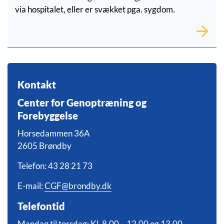
via hospitalet, eller er svækket pga. sygdom.
Kontakt
Center for Genoptræning og
Forebyggelse
Horsedammen 36A
2605 Brøndby
Telefon: 43 28 21 73
E-mail:
CGF@brondby.dk
Telefontid
Mandag til torsdag: Kl. 8.00 – 12.00 og 13.00 –