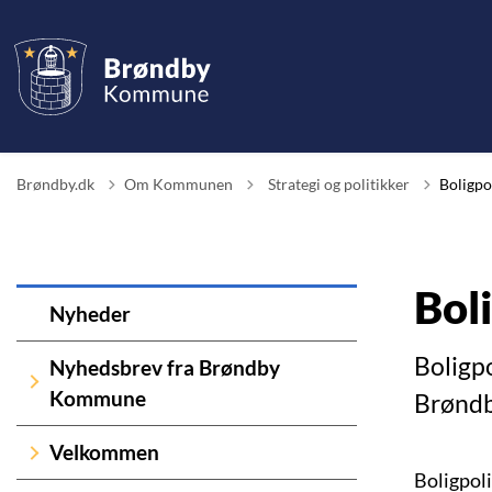
Tilbage til
Brøndby.dk
Om Kommunen
Strategi og politikker
Boligpol
Boli
Nyheder
Boligp
Nyhedsbrev fra Brøndby
Kommune
Brøndb
Velkommen
Boligpoli