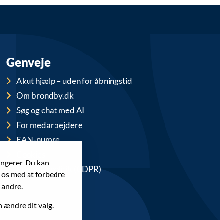
Genveje
Akut hjælp – uden for åbningstid
Om brondby.dk
Søg og chat med AI
For medarbejdere
EAN-numre
Cookies
ungerer. Du kan
Privatlivspolitik (GDPR)
r os med at forbedre
 andre.
n ændre dit valg.