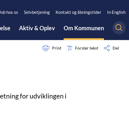
Job hos os
Selvbetjening
Kontakt og åbningstider
In English
gelse
Aktiv & Oplev
Om Kommunen
Print
Forstør tekst
Del
tning for udviklingen i