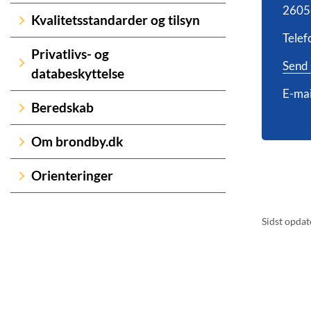
2605
Kvalitetsstandarder og tilsyn
Telef
Privatlivs- og
Send 
databeskyttelse
E-mai
Beredskab
Om brondby.dk
Orienteringer
Sidst opdat