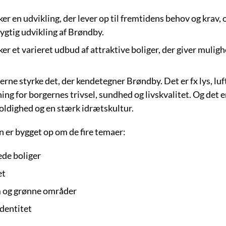
ker en udvikling, der lever op til fremtidens behov og krav, 
gtig udvikling af Brøndby.
ker et varieret udbud af attraktive boliger, der giver mulighe
 gerne styrke det, der kendetegner Brøndby. Det er fx lys, lu
ing for borgernes trivsel, sundhed og livskvalitet. Og det 
ldighed og en stærk idrætskultur.
n er bygget op om de fire temaer:
de boliger
et
 og grønne områder
identitet