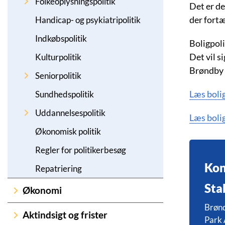
Folkeoplysningspolitik
Det er de
der fortæ
Handicap- og psykiatripolitik
Indkøbspolitik
Boligpoli
Det vil s
Kulturpolitik
Brøndby 
Seniorpolitik
Læs bolig
Sundhedspolitik
Uddannelsespolitik
Læs bolig
Økonomisk politik
Regler for politikerbesøg
Kon
Repatriering
Sta
Økonomi
Brøn
Aktindsigt og frister
Park 