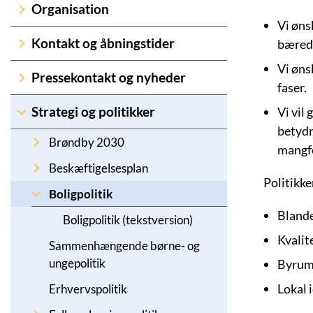
Organisation
Vi øns
Kontakt og åbningstider
bæredy
Vi øns
Pressekontakt og nyheder
faser.
Strategi og politikker
Vi vil
betydn
Brøndby 2030
mangfo
Beskæftigelsesplan
Politikke
Boligpolitik
Blande
Boligpolitik (tekstversion)
Kvalit
Sammenhængende børne- og
ungepolitik
Byrum
Lokal 
Erhvervspolitik