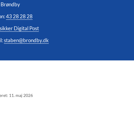
 Brøndby
on:
43 28 28 28
sikker Digital Post
l:
staben@brondby.dk
eret: 11. maj 2026