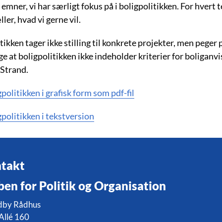
 emner, vi har særligt fokus på i boligpolitikken. For hvert
ller, hvad vi gerne vil.
tikken tager ikke stilling til konkrete projekter, men peger 
ige at boligpolitikken ikke indeholder kriterier for boliganvi
Strand.
politikken i grafisk form som pdf-fil
politikken i tekstversion
takt
ben for Politik og Organisation
dby Rådhus
Allé 160