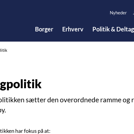
Nyheder
Borger
Erhverv
Politik & Delta
itik
gpolitik
olitikken sætter den overordnede ramme og re
y.
tikken har fokus på at: