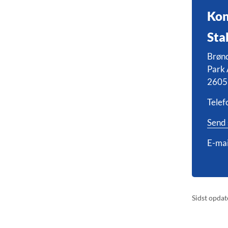
Kon
Sta
Brøn
Park 
2605
Telef
Send 
E-mai
Sidst opdat