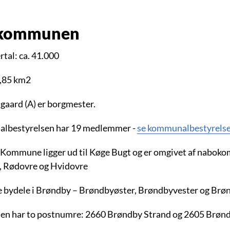
kommunen
tal: ca. 41.000
0,85 km2
gaard (A) er borgmester.
lbestyrelsen har 19 medlemmer -
se kommunalbestyrels
Kommune ligger ud til Køge Bugt og er omgivet af nabok
, Rødovre og Hvidovre
re bydele i Brøndby – Brøndbyøster, Brøndbyvester og Brø
 har to postnumre: 2660 Brøndby Strand og 2605 Brøn