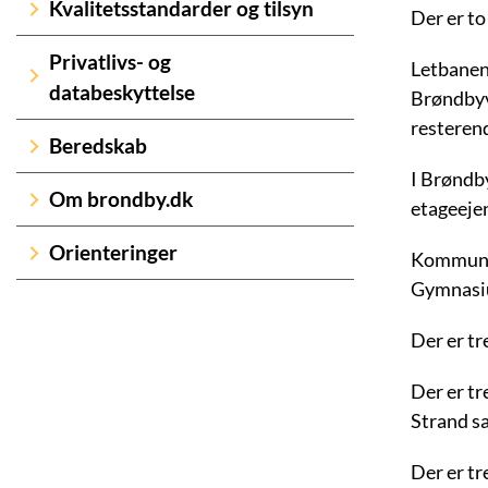
Kvalitetsstandarder og tilsyn
Der er t
Privatlivs- og
Letbanen
databeskyttelse
Brøndbyv
resteren
Beredskab
I Brøndby
Om brondby.dk
etageeje
Orienteringer
Kommunen
Gymnas
Der er t
Der er t
Strand sa
Der er tr