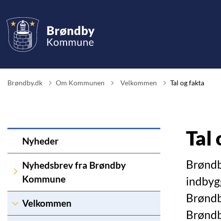
Tilbage til
Brøndby.dk
Om Kommunen
Velkommen
Tal og fakta
Tal 
Nyheder
Brøndb
Nyhedsbrev fra Brøndby
Kommune
indbyg
Brøndb
Velkommen
Brønd