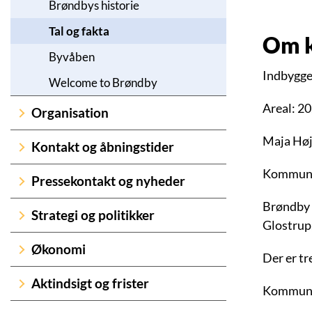
Brøndbys historie
Tal og fakta
Om 
Byvåben
Indbygger
Welcome to Brøndby
Areal: 2
Organisation
Maja Høj
Kontakt og åbningstider
Kommuna
Pressekontakt og nyheder
Brøndby 
Strategi og politikker
Glostrup
Økonomi
Der er t
Aktindsigt og frister
Kommunen