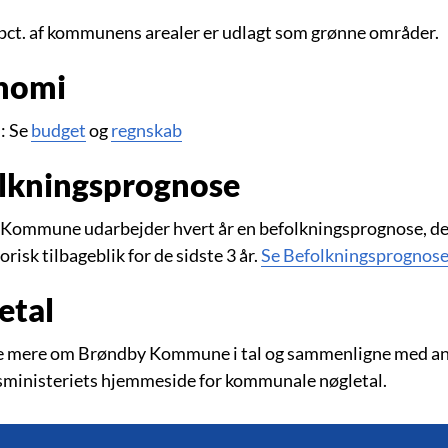
 pct. af kommunens arealer er udlagt som grønne områder.
nomi
: Se
budget
og
regnskab
lkningsprognose
Kommune udarbejder hvert år en befolkningsprognose, der
orisk tilbageblik for de sidste 3 år.
Se Befolkningsprognos
etal
e mere om Brøndby Kommune i tal og sammenligne med an
sministeriets hjemmeside for kommunale nøgletal.