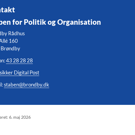
takt
ben for Politik og Organisation
dby Rådhus
Allé 160
 Brøndby
on:
43 28 28 28
sikker Digital Post
l:
staben@brondby.dk
eret: 6. maj 2026