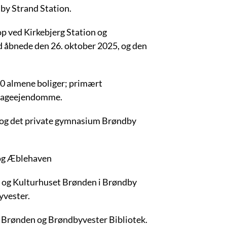
by Strand Station.
p ved Kirkebjerg Station og
 åbnede den 26. oktober 2025, og den
000 almene boliger; primært
etageejendomme.
le og det private gymnasium Brøndby
 og Æblehaven
r og Kulturhuset Brønden i Brøndby
yvester.
et Brønden og Brøndbyvester Bibliotek.