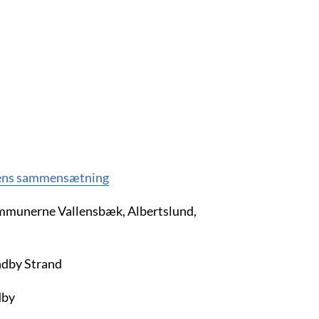
ens sammensætning
ommunerne Vallensbæk, Albertslund,
ndby Strand
dby