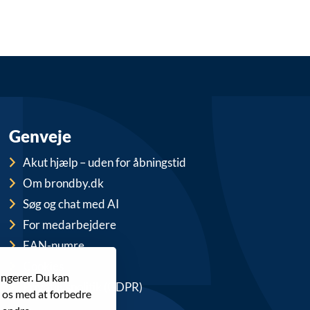
Genveje
Akut hjælp – uden for åbningstid
Om brondby.dk
Søg og chat med AI
For medarbejdere
EAN-numre
Cookies
ungerer. Du kan
Privatlivspolitik (GDPR)
r os med at forbedre