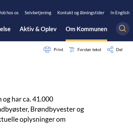
Job hos os
Selvbetjening
Kontakt og åbningstider
In English
gelse
Aktiv & Oplev
Om Kommunen
Print
Forstør tekst
Del
og har ca. 41.000
ndbyøster, Brøndbyvester og
ktuelle oplysninger om