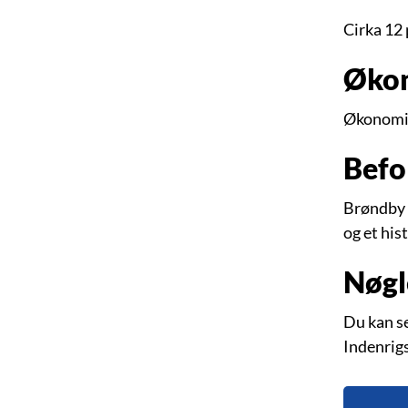
Cirka 12
Øko
Økonomi
Befo
Brøndby 
og et hist
Nøgl
Du kan s
Indenrig