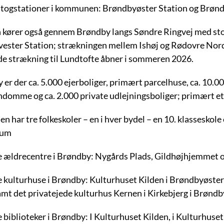
o togstationer i kommunen: Brøndbyøster Station og Brønd
 kører også gennem Brøndby langs Søndre Ringvej med sto
ester Station; strækningen mellem Ishøj og Rødovre Nord
de strækning til Lundtofte åbner i sommeren 2026.
 er der ca. 5.000 ejerboliger, primært parcelhuse, ca. 10.
ndomme og ca. 2.000 private udlejningsboliger; primært 
 har tre folkeskoler – en i hver bydel – en 10. klassesko
ium
re ældrecentre i Brøndby: Nygårds Plads, Gildhøjhjemmet
re kulturhuse i Brøndby: Kulturhuset Kilden i Brøndbyøste
mt det privatejede kulturhus Kernen i Kirkebjerg i Brøndb
e biblioteker i Brøndby: I Kulturhuset Kilden, i Kulturhus