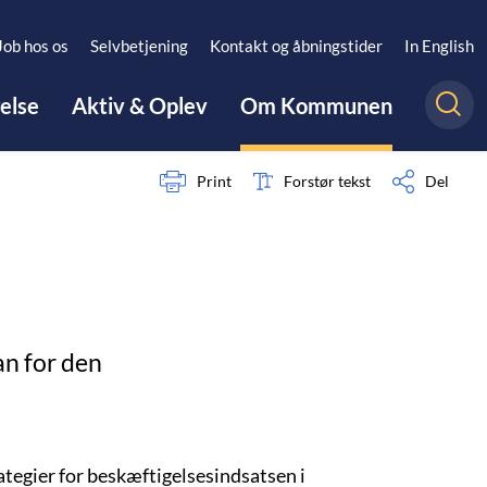
Job hos os
Selvbetjening
Kontakt og åbningstider
In English
gelse
Aktiv & Oplev
Om Kommunen
Print
Forstør tekst
Del
n for den
tegier for beskæftigelsesindsatsen i