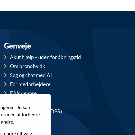
Genveje
Akut hjælp – uden for åbningstid
Om brondby.dk
Søg og chat med AI
For medarbejdere
EAN-numre
Cookies
ungerer. Du kan
Privatlivspolitik (GDPR)
r os med at forbedre
 andre.
n ændre dit valg.