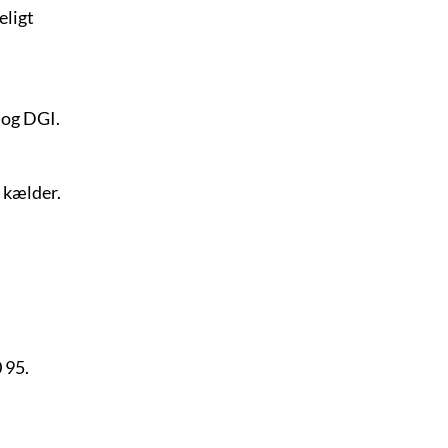
eligt
 og DGI.
 kælder.
 95.