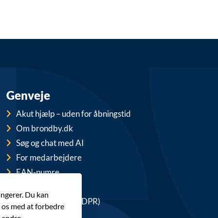
Genveje
Akut hjælp – uden for åbningstid
Om brondby.dk
Søg og chat med AI
For medarbejdere
EAN-numre
Cookies
ungerer. Du kan
Privatlivspolitik (GDPR)
r os med at forbedre
 andre.