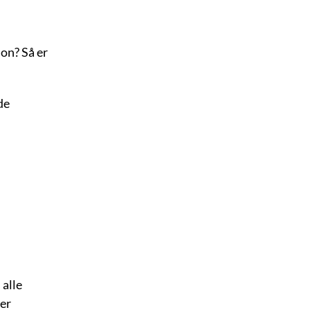
on? Så er
de
 alle
 er