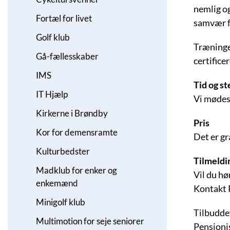
nemlig og
Fortæl for livet
samvær fo
Golf klub
Træningen
Gå-fællesskaber
certific
IMS
Tid og st
IT Hjælp
Vi mødes
Kirkerne i Brøndby
Pris
Kor for demensramte
Det er gr
Kulturbedster
Tilmeldi
Madklub for enker og
Vil du hø
enkemænd
Kontakt 
Minigolf klub
Tilbudde
Multimotion for seje seniorer
Pensioni