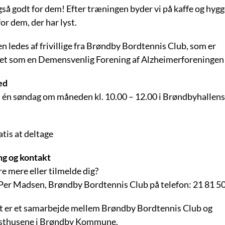
så godt for dem! Efter træningen byder vi på kaffe og hygg
r dem, der har lyst.
 ledes af frivillige fra Brøndby Bordtennis Club, som er
eret som en Demensvenlig Forening af Alzheimerforeningen
ed
 én søndag om måneden kl. 10.00 – 12.00 i Brøndbyhallens
atis at deltage
ng og kontakt
re mere eller tilmelde dig?
Per Madsen, Brøndby Bordtennis Club på telefon: 21 81 50
t er et samarbejde mellem Brøndby Bordtennis Club og
sthusene i Brøndby Kommune.