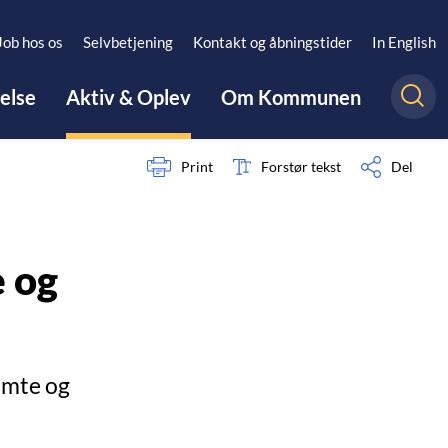
Job hos os
Selvbetjening
Kontakt og åbningstider
In English
gelse
Aktiv & Oplev
Om Kommunen
Print
Forstør tekst
Del
 og
amte og