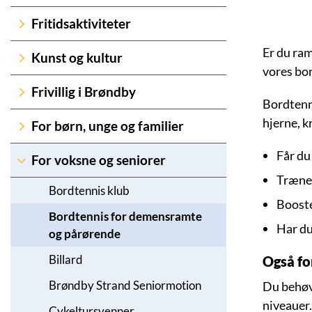
Fritidsaktiviteter
Er du ra
Kunst og kultur
vores bor
Frivillig i Brøndby
Bordtenni
hjerne, k
For børn, unge og familier
Får du
For voksne og seniorer
Træner
Bordtennis klub
Boost
Bordtennis for demensramte
Har du
og pårørende
Billard
Også fo
Brøndby Strand Seniormotion
Du behøv
niveauer.
Cykeltursvenner