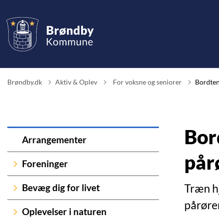
Tilbage til
Brøndby.dk
Aktiv & Oplev
For voksne og seniorer
Bordten
Bor
Arrangementer
pår
Foreninger
Træn h
Bevæg dig for livet
pårøre
Oplevelser i naturen