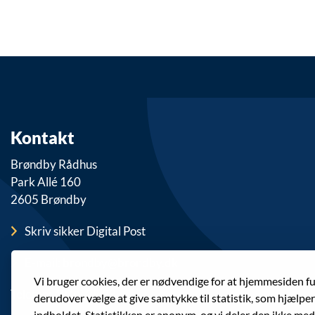
Kontakt
Brøndby Rådhus
Park Allé 160
2605 Brøndby
Skriv sikker Digital Post
E-mail: brondby@brondby.dk
Vi bruger cookies, der er nødvendige for at hjemmesiden f
Telefon: 43 28 28 28
derudover vælge at give samtykke til statistik, som hjælpe
indholdet. Statistikken er anonym, og vi deler den ikke med