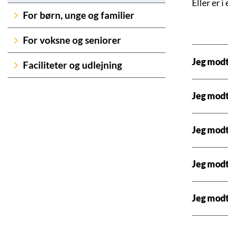
Eller er 
For børn, unge og familier
For voksne og seniorer
Jeg modt
Faciliteter og udlejning
Jeg modt
Jeg mod
Jeg modt
Jeg modt