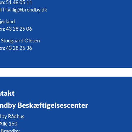
on: 51 48 05 11
l frivillig@brondby.dk
jørland
on: 43 28 25 06
 Stougaard Olesen
on: 43 28 25 36
takt
ndby Beskæftigelsescenter
dby Rådhus
Allé 160
 Brøndby