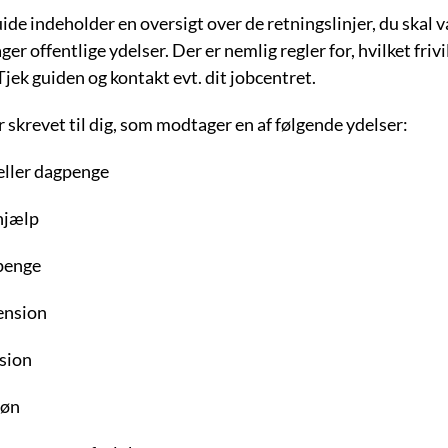
de indeholder en oversigt over de retningslinjer, du skal 
er offentlige ydelser. Der er nemlig regler for, hvilket frivi
jek guiden og kontakt evt. dit jobcentret.
 skrevet til dig, som modtager en af følgende ydelser:
eller dagpenge
hjælp
penge
ension
sion
løn