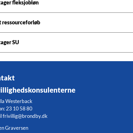
ager fleksjobløn
et ressourceforløb
tager SU
takt
villighedskonsulenterne
lla Westerback
on: 23 10 58 80
l frivillig@brondby.dk
en Graversen