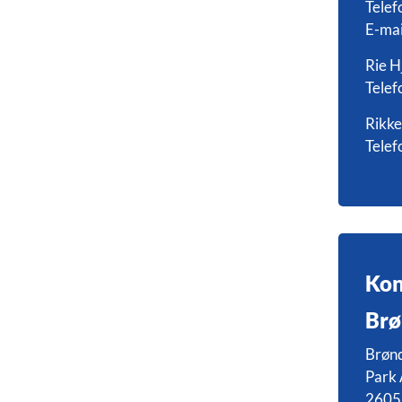
Telef
E-mai
Rie H
Telef
Rikke
Telef
Kon
Brø
Brøn
Park 
2605