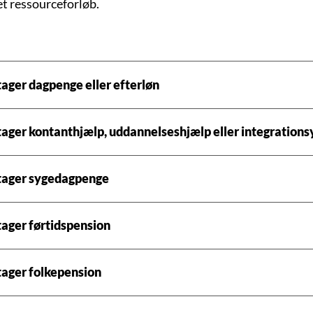
i et ressourceforløb.
ager dagpenge eller efterløn
ager kontanthjælp, uddannelseshjælp eller integrations
tager sygedagpenge
ager førtidspension
ager folkepension