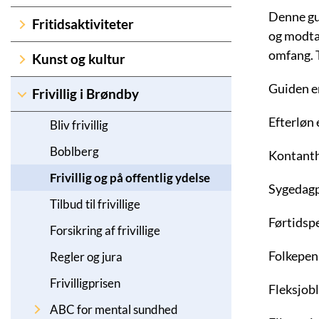
Denne gui
Fritidsaktiviteter
og modtag
omfang. T
Kunst og kultur
Guiden er
Frivillig i Brøndby
Efterløn 
Bliv frivillig
Boblberg
Kontant
Frivillig og på offentlig ydelse
Sygedag
Tilbud til frivillige
Førtidsp
Forsikring af frivillige
Folkepen
Regler og jura
Frivilligprisen
Fleksjob
ABC for mental sundhed