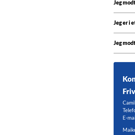
Jeg modt
Jeg er i 
Jeg mod
Kon
Fri
Cami
Telef
E-mai
Maik