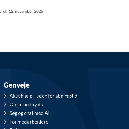
teret: 12. november 2025
Genveje
Akut hjælp – uden for åbningstid
Om brondby.dk
Søg og chat med AI
For medarbejdere