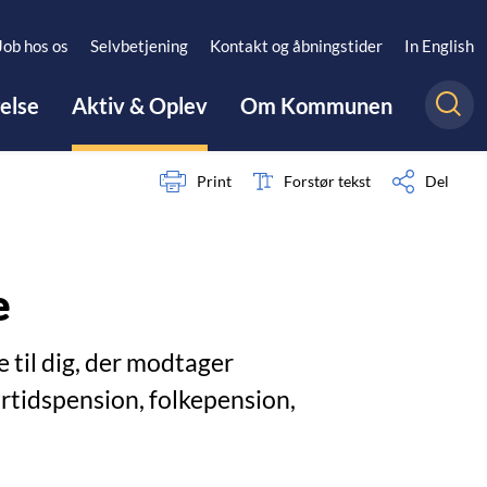
Job hos os
Selvbetjening
Kontakt og åbningstider
In English
gelse
Aktiv & Oplev
Om Kommunen
Print
Forstør tekst
Del
e
e til dig, der modtager
rtidspension, folkepension,