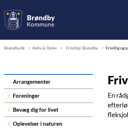
Tilbage til
Brøndby.dk
Aktiv & Oplev
Frivillig i Brøndby
Frivillig og 
Friv
Arrangementer
En rådg
Foreninger
efterl
Bevæg dig for livet
fleksjo
Oplevelser i naturen