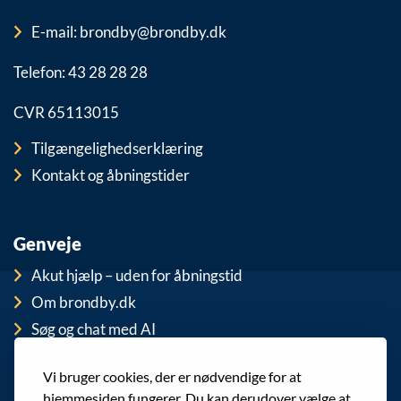
E-mail: brondby@brondby.dk
Telefon: 43 28 28 28
CVR 65113015
Tilgængelighedserklæring
Kontakt og åbningstider
Genveje
Akut hjælp – uden for åbningstid
Om brondby.dk
Søg og chat med AI
For medarbejdere
Vi bruger cookies, der er nødvendige for at
EAN-numre
hjemmesiden fungerer. Du kan derudover vælge at