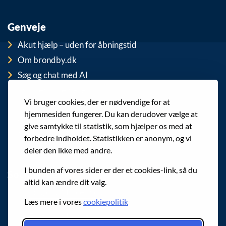
Genveje
Akut hjælp – uden for åbningstid
Om brondby.dk
Søg og chat med AI
For medarbejdere
Vi bruger cookies, der er nødvendige for at
EAN-numre
hjemmesiden fungerer. Du kan derudover vælge at
Cookies
give samtykke til statistik, som hjælper os med at
Privatlivspolitik (GDPR)
forbedre indholdet. Statistikken er anonym, og vi
deler den ikke med andre.
I bunden af vores sider er der et cookies-link, så du
Sociale medier
altid kan ændre dit valg.
Følg os på Facebook
Læs mere i vores
cookiepolitik
Følg os på Instagram