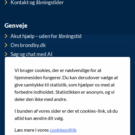
Kontakt og åbningstider
Genveje
Akut hjælp – uden for åbningstid
Om brondby.dk
Søg og chat med AI
For medarbejdere
Vi bruger cookies, der er nødvendige for at
EAN-numre
hjemmesiden fungerer. Du kan derudover vælge at
Cookies
give samtykke til statistik, som hjælper os med at
Privatlivspolitik (GDPR)
forbedre indholdet. Statistikken er anonym, og vi
deler den ikke med andre.
I bunden af vores sider er der et cookies-link, så du
Sociale medier
altid kan ændre dit valg.
Følg os på Facebook
Læs mere i vores
cookiepolitik