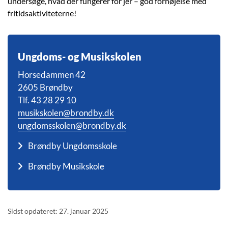
undersøge, hvad der fungerer for jer – god fornøjelse med
fritidsaktiviteterne!
Ungdoms- og Musikskolen
Horsedammen 42
2605 Brøndby
Tlf. 43 28 29 10
musikskolen@brondby.dk
ungdomsskolen@brondby.dk
Brøndby Ungdomsskole
Brøndby Musikskole
Sidst opdateret: 27. januar 2025