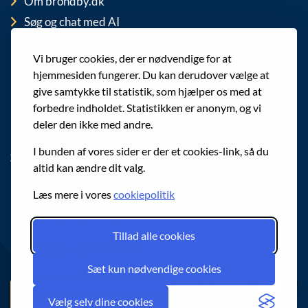
Om brondby.dk
Søg og chat med AI
For medarbejdere
Vi bruger cookies, der er nødvendige for at
EAN-numre
hjemmesiden fungerer. Du kan derudover vælge at
Cookies
give samtykke til statistik, som hjælper os med at
Privatlivspolitik (GDPR)
forbedre indholdet. Statistikken er anonym, og vi
deler den ikke med andre.
I bunden af vores sider er der et cookies-link, så du
Sociale medier
altid kan ændre dit valg.
Følg os på Facebook
Læs mere i vores
cookiepolitik
Følg os på Instagram
Tillad alle cookies
Følg os på LinkedIn
Sæt kun nødvendige cookies
Spørg chatbotten
Nyhedsbrev fra Brøndby Kommune
Vælg selv dine cookies