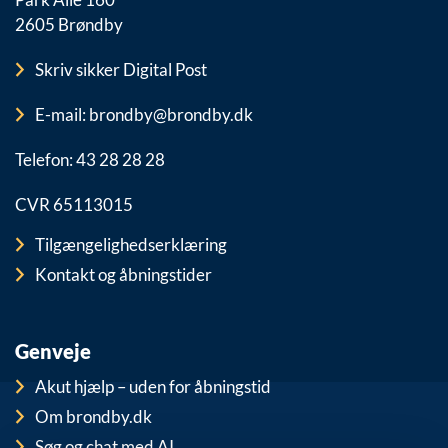
2605 Brøndby
Skriv sikker Digital Post
E-mail: brondby@brondby.dk
Telefon: 43 28 28 28
CVR 65113015
Tilgængelighedserklæring
Kontakt og åbningstider
Genveje
Akut hjælp – uden for åbningstid
Om brondby.dk
Søg og chat med AI