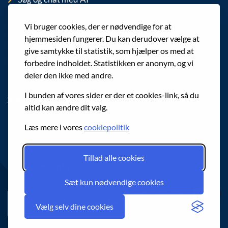
For medarbejdere
Vi bruger cookies, der er nødvendige for at
EAN-numre
hjemmesiden fungerer. Du kan derudover vælge at
Cookies
give samtykke til statistik, som hjælper os med at
Privatlivspolitik (GDPR)
forbedre indholdet. Statistikken er anonym, og vi
deler den ikke med andre.
I bunden af vores sider er der et cookies-link, så du
Sociale medier
altid kan ændre dit valg.
Følg os på Facebook
Læs mere i vores
cookiepolitik
Følg os på Instagram
Tillad alle cookies
Følg os på LinkedIn
Sæt kun nødvendige cookies
Spørg chatbotten
Nyhedsbrev fra Brøndby Kommune
Vælg selv dine cookies