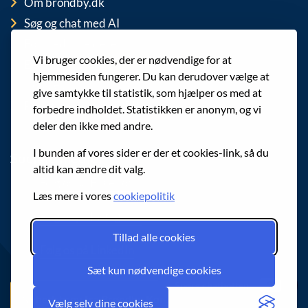
Om brondby.dk
Søg og chat med AI
For medarbejdere
Vi bruger cookies, der er nødvendige for at
EAN-numre
hjemmesiden fungerer. Du kan derudover vælge at
Cookies
give samtykke til statistik, som hjælper os med at
Privatlivspolitik (GDPR)
forbedre indholdet. Statistikken er anonym, og vi
deler den ikke med andre.
I bunden af vores sider er der et cookies-link, så du
Sociale medier
altid kan ændre dit valg.
Følg os på Facebook
Læs mere i vores
cookiepolitik
Følg os på Instagram
Tillad alle cookies
Følg os på LinkedIn
Sæt kun nødvendige cookies
Spørg chatbotten
Nyhedsbrev fra Brøndby Kommune
Vælg selv dine cookies