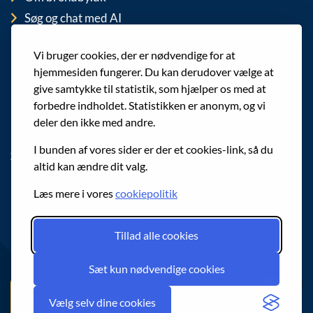
Søg og chat med AI
For medarbejdere
Vi bruger cookies, der er nødvendige for at
EAN-numre
hjemmesiden fungerer. Du kan derudover vælge at
Cookies
give samtykke til statistik, som hjælper os med at
Privatlivspolitik (GDPR)
forbedre indholdet. Statistikken er anonym, og vi
deler den ikke med andre.
I bunden af vores sider er der et cookies-link, så du
Sociale medier
altid kan ændre dit valg.
Følg os på Facebook
Læs mere i vores
cookiepolitik
Følg os på Instagram
Tillad alle cookies
Følg os på LinkedIn
Sæt kun nødvendige cookies
Spørg chatbotten
Nyhedsbrev fra Brøndby Kommune
Vælg selv dine cookies