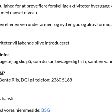
lighed for at prøve flere forskellige aktiviteter hver gang, 
 med uanset niveau.
n eller en ven under armen, og nyd en god og aktiv formidd
iteter vil løbende blive introduceret.
info:
age tøj og sko på, som du kan bevæge dig frit i, samt en van
ål?
Bente Riis, DGI på telefon: 2360 5168
. halvår
på vores hjemmeside:
BSG