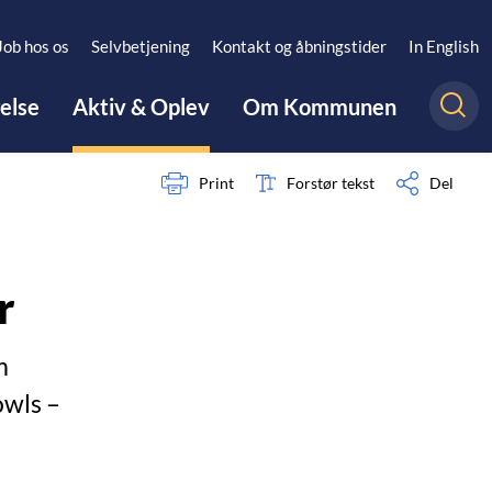
Job hos os
Selvbetjening
Kontakt og åbningstider
In English
gelse
Aktiv & Oplev
Om Kommunen
Print
Forstør tekst
Del
r
m
owls –