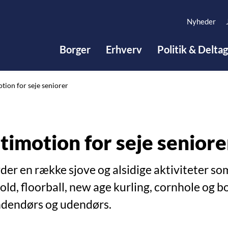
Nyheder
Borger
Erhverv
Politik & Delta
tion for seje seniorer
timotion for seje seniore
yder en række sjove og alsidige aktiviteter so
ld, floorball, new age kurling, cornhole og b
ndendørs og udendørs.