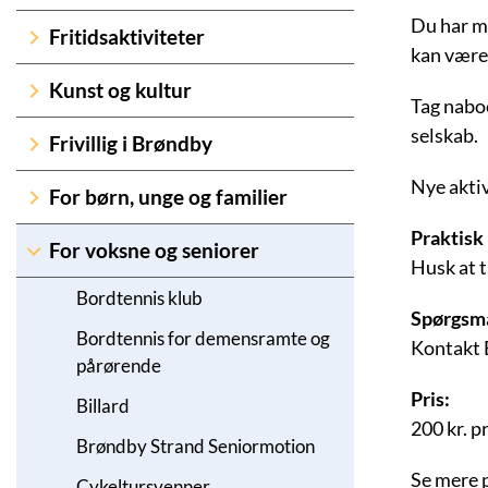
Du har mu
Fritidsaktiviteter
kan være
Kunst og kultur
Tag naboe
selskab.
Frivillig i Brøndby
Nye aktiv
For børn, unge og familier
Praktisk 
For voksne og seniorer
Husk at t
Bordtennis klub
Spørgsm
Bordtennis for demensramte og
Kontakt 
pårørende
Pris:
Billard
200 kr. pr
Brøndby Strand Seniormotion
Se mere 
Cykeltursvenner