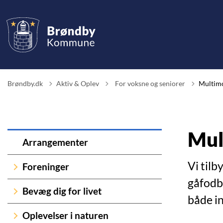
Tilbage til
Brøndby.dk
Aktiv & Oplev
For voksne og seniorer
Multimo
Mul
Arrangementer
Vi tilb
Foreninger
gåfodbo
Bevæg dig for livet
både i
Oplevelser i naturen