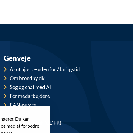
Genveje
Akut hjælp – uden for åbningstid
Om brondby.dk
Søg og chat med AI
For medarbejdere
EAN-numre
Cookies
ungerer. Du kan
Privatlivspolitik (GDPR)
r os med at forbedre
 andre.