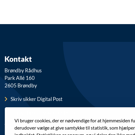
Kontakt
Brøndby Rådhus
Park Allé 160
2605 Brøndby
Skriv sikker Digital Post
E-mail: brondby@brondby.dk
Vi bruger cookies, der er nødvendige for at hjemmesiden f
Telefon: 43 28 28 28
derudover vælge at give samtykke til statistik, som hjælpe
indholdet. Statistikken er anonym, og vi deler den ikke med