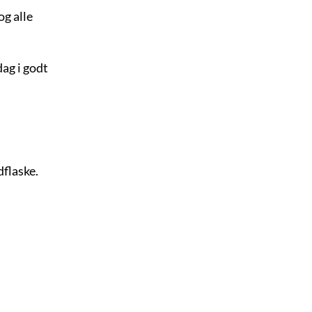
og alle
ag i godt
dflaske.