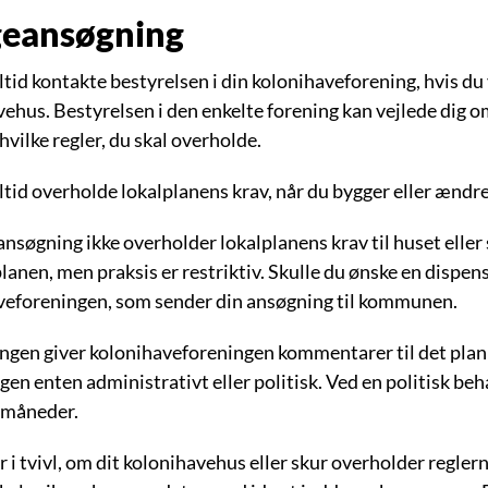
eansøgning
ltid kontakte bestyrelsen i din kolonihaveforening, hvis du 
ehus. Bestyrelsen i den enkelte forening kan vejlede dig o
vilke regler, du skal overholde.
ltid overholde lokalplanens krav, når du bygger eller ændre
ansøgning ikke overholder lokalplanens krav til huset elle
planen, men praksis er restriktiv. Skulle du ønske en dispe
veforeningen, som sender din ansøgning til kommunen.
ingen giver kolonihaveforeningen kommentarer til det pl
en enten administrativt eller politisk. Ved en politisk be
 måneder.
r i tvivl, om dit kolonihavehus eller skur overholder reglern