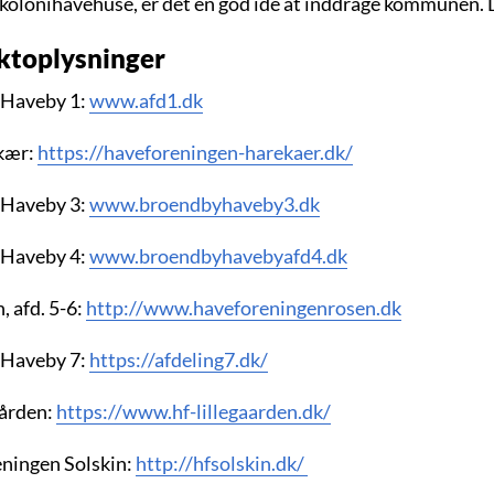
 kolonihavehuse, er det en god ide at inddrage kommunen. 
ktoplysninger
 Haveby 1:
www.afd1.dk
kær:
https://haveforeningen-harekaer.dk/
 Haveby 3:
www.broendbyhaveby3.dk
 Haveby 4:
www.broendbyhavebyafd4.dk
 afd. 5-6:
http://www.haveforeningenrosen.dk
 Haveby 7:
https://afdeling7.dk/
gården:
https://www.hf-lillegaarden.dk/
ningen Solskin:
http://hfsolskin.dk/