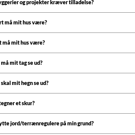
yggerier og projekter kræver tilladelse?
rt må mit hus være?
t må mit hus være?
må mit tag se ud?
skal mit hegn se ud?
egner et skur?
lytte jord/terrænregulere på min grund?