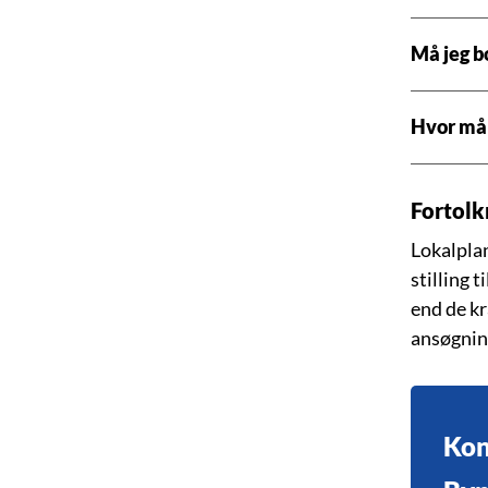
Må jeg b
Hvor må 
Fortolk
Lokalplan
stilling 
end de kr
ansøgning
Kon