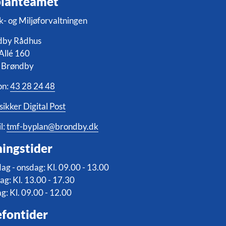
lanteamet
k- og Miljøforvaltningen
dby Rådhus
Allé 160
 Brøndby
on:
43 28 24 48
sikker Digital Post
l:
tmf-byplan@brondby.dk
ingstider
g - onsdag: Kl. 09.00 - 13.00
ag: Kl. 13.00 - 17.30
g: Kl. 09.00 - 12.00
efontider