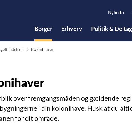
Nyheder
Borger
Erhverv
Politik & Delta
getilladelser
Kolonihaver
onihaver
rblik over fremgangsmåden og gældende regler
ygningerne i din kolonihave. Husk at du altid 
anen for dit område.