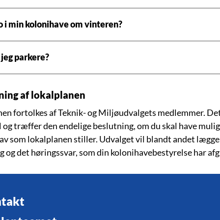
o i min kolonihave om vinteren?
jeg parkere?
ning af lokalplanen
en fortolkes af Teknik- og Miljøudvalgets medlemmer. Det e
til og træffer den endelige beslutning, om du skal have mul
av som lokalplanen stiller. Udvalget vil blandt andet lægg
 og det høringssvar, som din kolonihavebestyrelse har afgi
takt