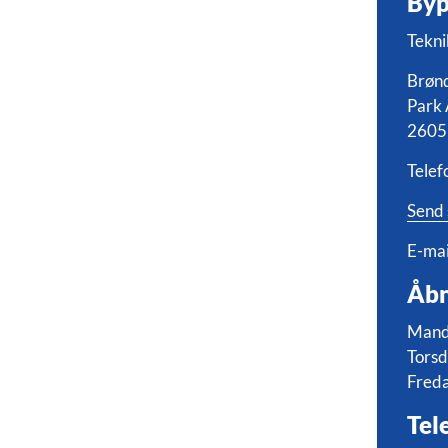
Byp
Tekni
Brøn
Park 
2605
Telef
Send 
E-mai
Åbn
Manda
Torsd
Freda
Tel