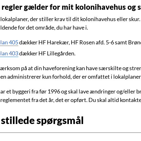
 regler gælder for mit kolonihavehus og 
 lokalplaner, der stiller krav til dit kolonihavehus eller s
ldende for det område, du har have i.
lan 405
dækker HF Harekær, HF Rosen afd. 5-6 samt Brøndb
lan 403
dækker HF Lillegården.
rksom på at din haveforening kan have særskilte og stren
 administrerer kun forhold, der er omfattet i lokalplaner
ar et byggeri fra før 1996 og skal lave ændringer og/eller b
eglementet fra det år, det er opført. Du skal altid kontakte 
 stillede spørgsmål