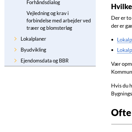
Forhåndsdialog
Hvilke
Vejledning og krav i
Der er to
forbindelse med arbejder ved
der er gæ
træer og blomsterløg
Lokalplaner
Lokalp
Byudvikling
Lokalp
Ejendomsdata og BBR
Vær opmæ
Kommunen
Hvis du h
Bygningsr
Ofte