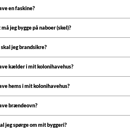
ave en faskine?
 må jeg bygge på naboer (skel)?
skal jeg brandsikre?
ave kælder i mit kolonihavehus?
ave hems i mit kolonihavehus?
have brændeovn?
l jeg spørge om mit byggeri?