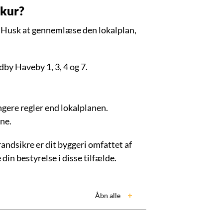
skur?
kur. Husk at gennemlæse den lokalplan,
y Haveby 1, 3, 4 og 7.
gere regler end lokalplanen.
ne.
randsikre er dit byggeri omfattet af
din bestyrelse i disse tilfælde.
Åbn alle