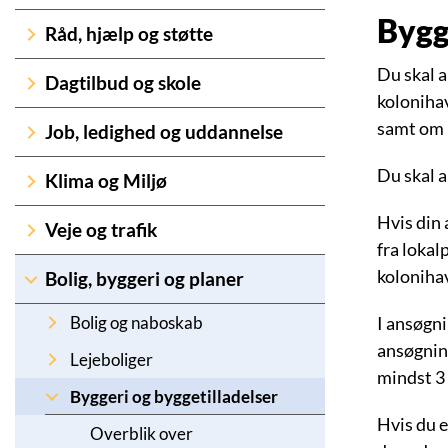
Bygg
Råd, hjælp og støtte
Du skal a
Dagtilbud og skole
kolonihav
samt om h
Job, ledighed og uddannelse
Du skal a
Klima og Miljø
Hvis din 
Veje og trafik
fra lokal
koloniha
Bolig, byggeri og planer
Bolig og naboskab
I ansøgn
ansøgning
Lejeboliger
mindst 3
Byggeri og byggetilladelser
Hvis du e
Overblik over