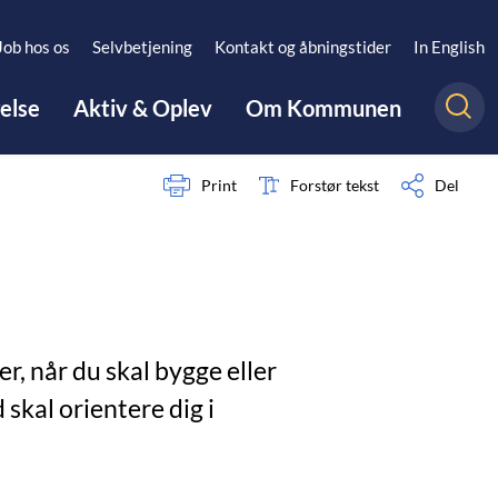
Job hos os
Selvbetjening
Kontakt og åbningstider
In English
gelse
Aktiv & Oplev
Om Kommunen
Print
Forstør tekst
Del
, når du skal bygge eller
skal orientere dig i