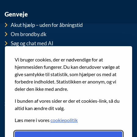
Genveje
Akut hjælp – uden for åbningstid
Om brondby.dk
Søg og chat med AI
For medarbejdere
Vi bruger cookies, der er nødvendige for at
EAN-numre
hjemmesiden fungerer. Du kan derudover vælge at
Cookies
give samtykke til statistik, som hjælper os med at
Privatlivspolitik (GDPR)
forbedre indholdet. Statistikken er anonym, og vi
deler den ikke med andre.
I bunden af vores sider er der et cookies-link, så du
Sociale medier
altid kan ændre dit valg.
Følg os på Facebook
Læs mere i vores
cookiepolitik
Følg os på Instagram