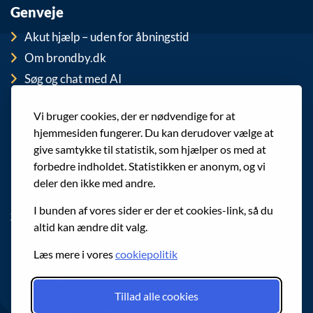
Genveje
Akut hjælp – uden for åbningstid
Om brondby.dk
Søg og chat med AI
For medarbejdere
Vi bruger cookies, der er nødvendige for at
EAN-numre
hjemmesiden fungerer. Du kan derudover vælge at
Cookies
give samtykke til statistik, som hjælper os med at
Privatlivspolitik (GDPR)
forbedre indholdet. Statistikken er anonym, og vi
deler den ikke med andre.
I bunden af vores sider er der et cookies-link, så du
Sociale medier
altid kan ændre dit valg.
Følg os på Facebook
Læs mere i vores
cookiepolitik
Følg os på Instagram
Tillad alle cookies
Følg os på LinkedIn