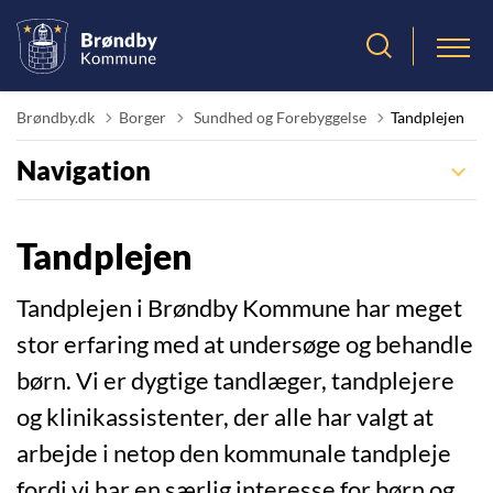
Tilbage til
Brøndby.dk
Borger
Sundhed og Forebyggelse
Tandplejen
Navigation
Tandplejen
Tandplejen i Brøndby Kommune har meget
stor erfaring med at undersøge og behandle
børn. Vi er dygtige tandlæger, tandplejere
og klinikassistenter, der alle har valgt at
arbejde i netop den kommunale tandpleje
fordi vi har en særlig interesse for børn og