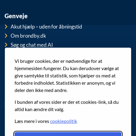
Genveje
Akut hjælp – uden for åbningstid
Om brondby.dk
Søg og chat med AI
For medarbejdere
Vi bruger cookies, der er nødvendige for at
EAN-numre
hjemmesiden fungerer. Du kan derudover vælge at
Cookies
give samtykke til statistik, som hjælper os med at
Privatlivspolitik (GDPR)
forbedre indholdet. Statistikken er anonym, og vi
deler den ikke med andre.
I bunden af vores sider er der et cookies-link, så du
Sociale medier
altid kan ændre dit valg.
Følg os på Facebook
Læs mere i vores
cookiepolitik
Følg os på Instagram