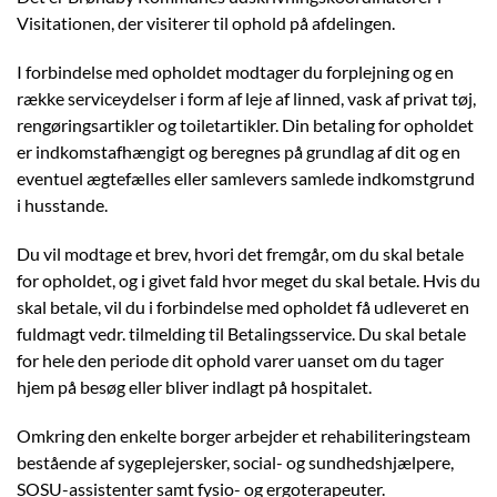
Visitationen, der visiterer til ophold på afdelingen.
I forbindelse med opholdet modtager du forplejning og en
række serviceydelser i form af leje af linned, vask af privat tøj,
rengøringsartikler og toiletartikler. Din betaling for opholdet
er indkomstafhængigt og beregnes på grundlag af dit og en
eventuel ægtefælles eller samlevers samlede indkomstgrund
i husstande.
Du vil modtage et brev, hvori det fremgår, om du skal betale
for opholdet, og i givet fald hvor meget du skal betale. Hvis du
skal betale, vil du i forbindelse med opholdet få udleveret en
fuldmagt vedr. tilmelding til Betalingsservice. Du skal betale
for hele den periode dit ophold varer uanset om du tager
hjem på besøg eller bliver indlagt på hospitalet.
Omkring den enkelte borger arbejder et rehabiliteringsteam
bestående af sygeplejersker, social- og sundhedshjælpere,
SOSU-assistenter samt fysio- og ergoterapeuter.