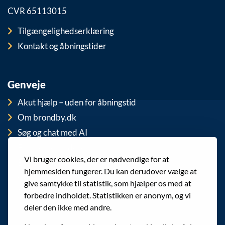
CVR 65113015
Tilgængelighedserklæring
Kontakt og åbningstider
Genveje
Akut hjælp – uden for åbningstid
Om brondby.dk
Søg og chat med AI
For medarbejdere
Vi bruger cookies, der er nødvendige for at
EAN-numre
hjemmesiden fungerer. Du kan derudover vælge at
Cookies
give samtykke til statistik, som hjælper os med at
Privatlivspolitik (GDPR)
forbedre indholdet. Statistikken er anonym, og vi
deler den ikke med andre.