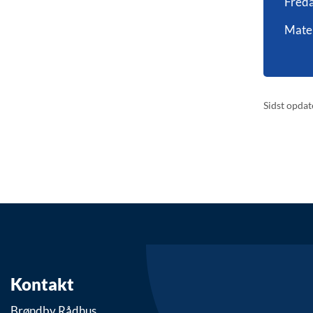
Freda
Mater
Sidst opdat
Kontakt
Brøndby Rådhus