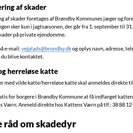
ring af skader
ng af skader foretages af Brøndby Kommunes jæger og for
gen sker kun i jagtsæsonen, der går fra 1. september til 
 skader på private ejendomme.
å e-mail:
vejplads@brondby.dk
og oplys navn, adresse, te
l du blive kontaktet.
og herreløse katte
 med vilde katte/herreløse katte skal anmeldes direkte ti
atis for borgere i Brøndby Kommune at få indfanget katten
s Værn. Anmeld direkte hos Kattens Værn på tlf.: 38 88 12 
 råd om skadedyr