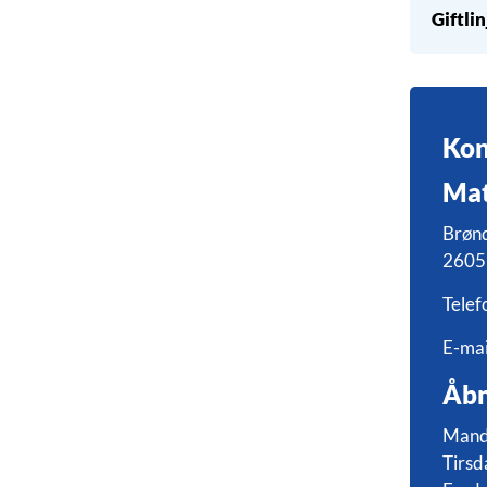
Giftli
Kon
Mat
Brøn
2605
Telef
E-mai
Åbn
Manda
Tirsd