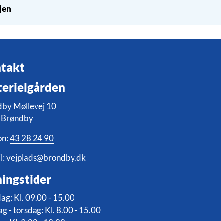
njen
takt
erielgården
dby Møllevej 10
 Brøndby
on:
43 28 24 90
l:
vejplads@brondby.dk
ingstider
g: Kl. 09.00 - 15.00
ag - torsdag: Kl. 8.00 - 15.00