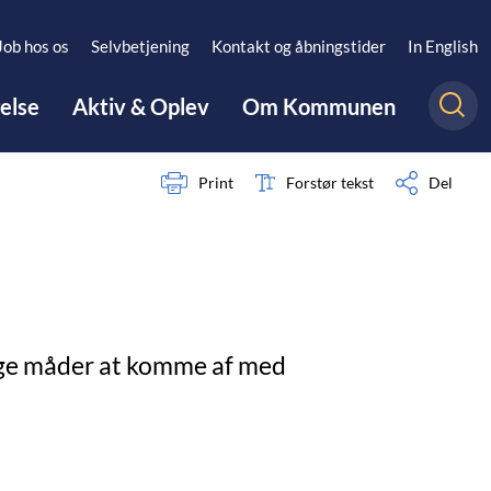
Job hos os
Selvbetjening
Kontakt og åbningstider
In English
gelse
Aktiv & Oplev
Om Kommunen
Print
Forstør tekst
Del
nge måder at komme af med