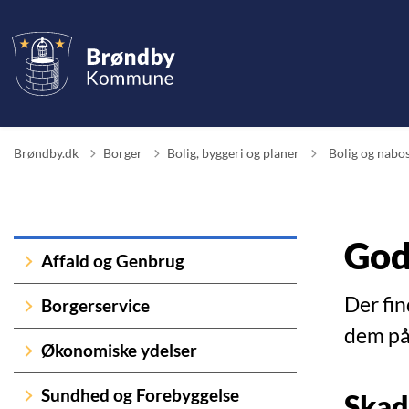
Tilbage til
Brøndby.dk
Borger
Bolig, byggeri og planer
Bolig og nabo
God
Affald og Genbrug
Der fi
Borgerservice
dem p
Økonomiske ydelser
Sundhed og Forebyggelse
Ska