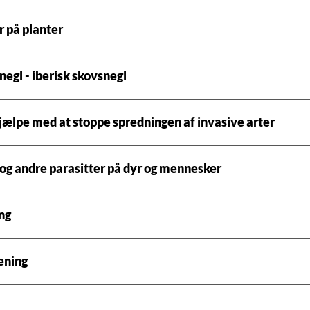
 på planter
egl - iberisk skovsnegl
jælpe med at stoppe spredningen af invasive arter
 og andre parasitter på dyr og mennesker
ng
ening
å