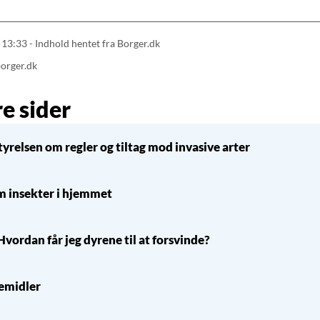
13:33 - Indhold hentet fra Borger.dk
borger.dk
e sider
tyrelsen om regler og tiltag mod invasive arter
m insekter i hjemmet
Hvordan får jeg dyrene til at forsvinde?
emidler