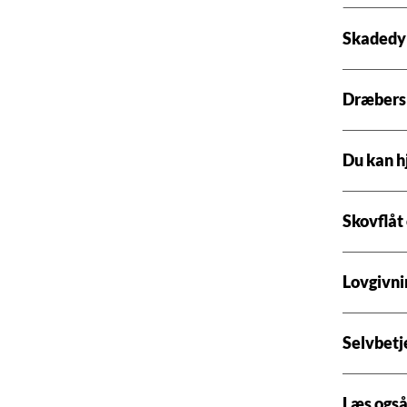
Skadedyr
Dræbersn
Du kan h
Skovflåt
Lovgivni
Selvbetj
Læs ogs