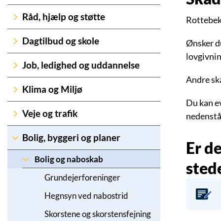
Råd, hjælp og støtte
Rottebek
Dagtilbud og skole
Ønsker du
lovgivni
Job, ledighed og uddannelse
Andre ska
Klima og Miljø
Du kan e
Veje og trafik
nedenstå
Bolig, byggeri og planer
Er de
Bolig og naboskab
sted
Grundejerforeninger
Hegnsyn ved nabostrid
Skorstene og skorstensfejning