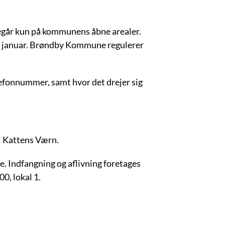
egår kun på kommunens åbne arealer.
31. januar. Brøndby Kommune regulerer
lefonnummer, samt hvor det drejer sig
l Kattens Værn.
e. Indfangning og aflivning foretages
00, lokal 1.