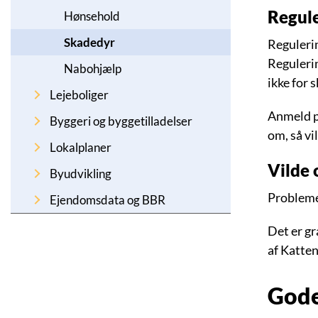
Regule
Hønsehold
Skadedyr
Reguleri
Regulerin
Nabohjælp
ikke for
Lejeboliger
Anmeld p
Byggeri og byggetilladelser
om, så vi
Lokalplaner
Vilde 
Byudvikling
Problemer
Ejendomsdata og BBR
Det er gr
af Katten
Gode