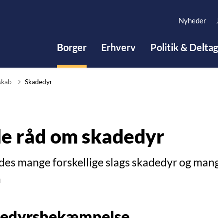
Nyheder
Borger
Erhverv
Politik & Delta
skab
Skadedyr
e råd om skadedyr
ndes mange forskellige slags skadedyr og ma
å
dedyrsbekæmpelse