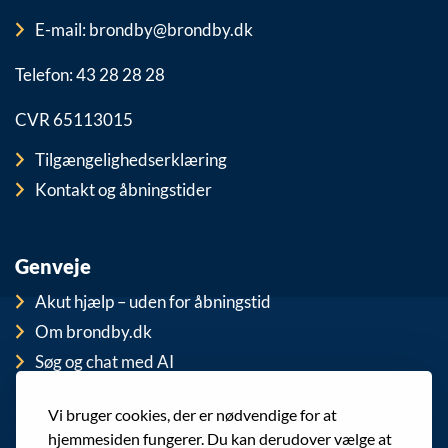
E-mail: brondby@brondby.dk
Telefon: 43 28 28 28
CVR 65113015
Tilgængelighedserklæring
Kontakt og åbningstider
Genveje
Akut hjælp – uden for åbningstid
Om brondby.dk
Søg og chat med AI
For medarbejdere
Vi bruger cookies, der er nødvendige for at
EAN-numre
hjemmesiden fungerer. Du kan derudover vælge at