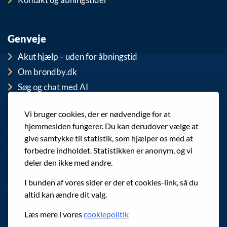
Genveje
Akut hjælp – uden for åbningstid
Om brondby.dk
Søg og chat med AI
For medarbejdere
Vi bruger cookies, der er nødvendige for at
EAN-numre
hjemmesiden fungerer. Du kan derudover vælge at
Cookies
give samtykke til statistik, som hjælper os med at
Privatlivspolitik (GDPR)
forbedre indholdet. Statistikken er anonym, og vi
deler den ikke med andre.
I bunden af vores sider er der et cookies-link, så du
Sociale medier
altid kan ændre dit valg.
Følg os på Facebook
Læs mere i vores
cookiepolitik