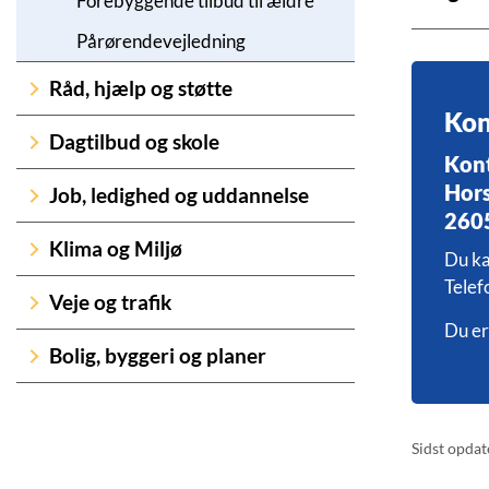
Forebyggende tilbud til ældre
Pårørendevejledning
Råd, hjælp og støtte
Kon
Dagtilbud og skole
Kon
Hor
Job, ledighed og uddannelse
260
Klima og Miljø
Du ka
Telef
Veje og trafik
Du er
Bolig, byggeri og planer
Sidst opdat