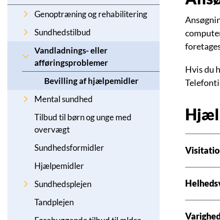
Genoptræning og rehabilitering
Ansøgning
Sundhedstilbud
computer
foretage
Vandladnings- eller
afføringsproblemer
Hvis du h
Bevilling af hjælpemidler
Telefonti
Mental sundhed
Hjæl
Tilbud til børn og unge med
overvægt
Sundhedsformidler
Visitati
Hjælpemidler
Helheds
Sundhedsplejen
Tandplejen
Varighed