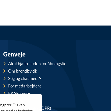
Genveje
Akut hjælp – uden for åbningstid
Om brondby.dk
Søg og chat med AI
For medarbejdere
EAN-numre
Cookies
ungerer. Du kan
Privatlivspolitik (GDPR)
r os med at forbedre