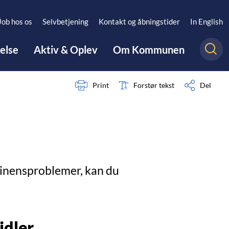
Job hos os
Selvbetjening
Kontakt og åbningstider
In English
gelse
Aktiv & Oplev
Om Kommunen
Print
Forstør tekst
Del
tinensproblemer, kan du
idler