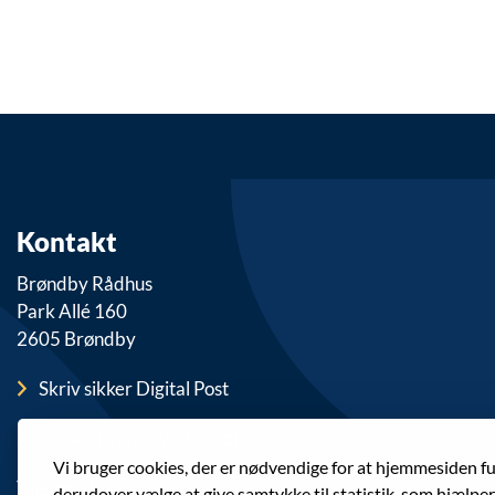
Kontakt
Brøndby Rådhus
Park Allé 160
2605 Brøndby
Skriv sikker Digital Post
E-mail: brondby@brondby.dk
Vi bruger cookies, der er nødvendige for at hjemmesiden f
Telefon: 43 28 28 28
derudover vælge at give samtykke til statistik, som hjælpe