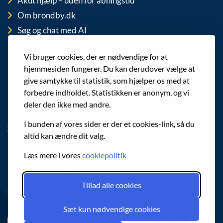
Akut hjælp – uden for åbningstid
Om brondby.dk
Søg og chat med AI
For medarbejdere
Vi bruger cookies, der er nødvendige for at
EAN-numre
hjemmesiden fungerer. Du kan derudover vælge at
Cookies
give samtykke til statistik, som hjælper os med at
Privatlivspolitik (GDPR)
forbedre indholdet. Statistikken er anonym, og vi
deler den ikke med andre.
I bunden af vores sider er der et cookies-link, så du
Sociale medier
altid kan ændre dit valg.
Følg os på Facebook
Læs mere i vores
cookiepolitik
Følg os på Instagram
Tillad alle cookies
Følg os på LinkedIn
Sæt kun nødvendige cookies
Spørg chatbotten