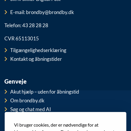
E-mail: brondby@brondby.dk
Telefon: 43 28 28 28
CVR 65113015
Tilgængelighedserklæring
Kontakt og åbningstider
Genveje
Akut hjælp – uden for åbningstid
Om brondby.dk
Søg og chat med AI
For medarbejdere
Vi bruger cookies, der er nødvendige for at
EAN-numre