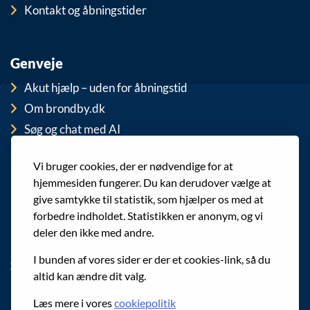
Kontakt og åbningstider
Genveje
Akut hjælp – uden for åbningstid
Om brondby.dk
Søg og chat med AI
For medarbejdere
Vi bruger cookies, der er nødvendige for at
EAN-numre
hjemmesiden fungerer. Du kan derudover vælge at
Cookies
give samtykke til statistik, som hjælper os med at
Privatlivspolitik (GDPR)
forbedre indholdet. Statistikken er anonym, og vi
deler den ikke med andre.
I bunden af vores sider er der et cookies-link, så du
Sociale medier
altid kan ændre dit valg.
Følg os på Facebook
Læs mere i vores
cookiepolitik